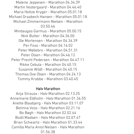
Malene Jeppesen - Marathon 04.34.39
Martin Vestergaard - Marathon 04.46.40
Maria Holtze Kryger - Marathon 05.01.18
Michael Graabech Hansen - Marathon 05.01.18
Michael Zimmermann Nielsen - Marathon
03.50.46
Mindaugas Garmus - Marathon 05.00.15
Nick Butter - Marathon 04.36.00
Ole Mortensen - Marathon 04.34.39
Per Foss - Marathon 04.16.02
Peter Møllebro - Marathon 04.51.31
Peter Olsen - Marathon 04.46.12
Peter Precht Pedersen - Marathon 04.47.11
Rikke Cebula - Marathon 04.40.15
Susanne Wildt - Marathon 04.40.15
Thomas Ove Olsen - Marathon 04.24.13
Tommy Krabbe - Marathon 03.40.45
Halv Marathon
Anja Strauss - Halv Marathon 02.13.25
Annemarie Eldholm - Halv Marathon 01.36.55
Anette Blaabjerg - Halv Marathon 03.11.07
Betinna Voss - Halv Marathon 02.21.16
Bo Bøgh - Halv Marathon 02.02.44
Bodil Madsen - Halv Marathon 02.07.47
Brian Schwartz - Halv Marathon 01.33.44
Camilla Maria Aniol Nielsen - Halv Marathon
01.56.38