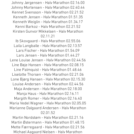
Johnny Jørgensen - Halv Marathon 02.16.00
Johnny Mortensen - Halv Marathon 02.40.44
Kennet Svensson - Halv Marathon 02.21.52
Kenneth Jensen - Halv Marathon 01.51.35
Kenneth Weiglin - Halv Marathon 01.34.17
Kenni Barkoz - Halv Marathon 02.21.52
Kirsten Gunvor Mikkelsen - Halv Marathon
02.11.21
Ib Skovgaard - Halv Marathon 02.55.06
Laila Langballe - Halv Marathon 02.13.57
Lars Fischer - Halv Marathon 01.54.09
Lars Jensen - Halv Marathon 01.44.27
Lene Louise Jensen - Halv Marathon 02.44.56
Line Bøje Hansen - Halv Marathon 02.08.15
Line Palmquist - Halv Marathon 01.48.46
Liselotte Thorsen - Halv Marathon 02.21.06
Lone Bjørg Hansen - Halv Marathon 02.15.30
Louise Andersen - Halv Marathon 02.44.56
Maja Andersen - Halv Marathon 02.18.00
Manja Haus - Halv Marathon 02.16.11
Margith Romer - Halv Marathon 02.16.40
Maria Vedel Wagner - Halv Marathon 02.05.05
Marianne Dalgaard Andersen - Halv Marathon
02.01.52
Martin Nordstøm - Halv Marathon 02.21.16
Martin Østermann - Halv Marathon 01.48.15
Mette Færregaard - Halv Marathon 02.21.56
Michael Aagaard Nielsen - Halv Marathon