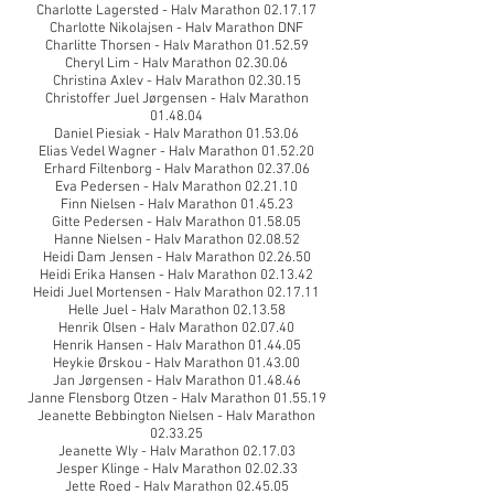
Charlotte Lagersted - Halv Marathon 02.17.17
Charlotte Nikolajsen - Halv Marathon DNF
Charlitte Thorsen - Halv Marathon 01.52.59
Cheryl Lim - Halv Marathon 02.30.06
Christina Axlev - Halv Marathon 02.30.15
Christoffer Juel Jørgensen - Halv Marathon
01.48.04
Daniel Piesiak - Halv Marathon 01.53.06
Elias Vedel Wagner - Halv Marathon 01.52.20
Erhard Filtenborg - Halv Marathon 02.37.06
Eva Pedersen - Halv Marathon 02.21.10
Finn Nielsen - Halv Marathon 01.45.23
Gitte Pedersen - Halv Marathon 01.58.05
Hanne Nielsen - Halv Marathon 02.08.52
Heidi Dam Jensen - Halv Marathon 02.26.50
Heidi Erika Hansen - Halv Marathon 02.13.42
Heidi Juel Mortensen - Halv Marathon 02.17.11
Helle Juel - Halv Marathon 02.13.58
Henrik Olsen - Halv Marathon 02.07.40
Henrik Hansen - Halv Marathon 01.44.05
Heykie Ørskou - Halv Marathon 01.43.00
Jan Jørgensen - Halv Marathon 01.48.46
Janne Flensborg Otzen - Halv Marathon 01.55.19
Jeanette Bebbington Nielsen - Halv Marathon
02.33.25
Jeanette Wly - Halv Marathon 02.17.03
Jesper Klinge - Halv Marathon 02.02.33
Jette Roed - Halv Marathon 02.45.05