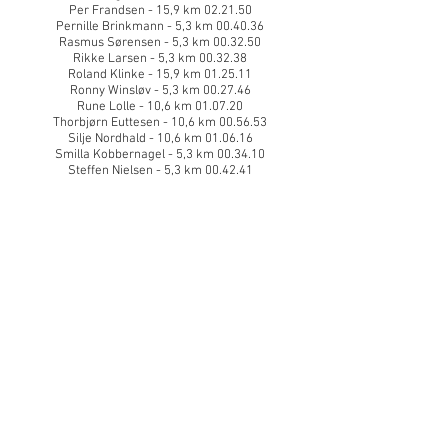
Per Frandsen - 15,9 km 02.21.50
Pernille Brinkmann - 5,3 km 00.40.36
Rasmus Sørensen - 5,3 km 00.32.50
Rikke Larsen - 5,3 km 00.32.38
Roland Klinke - 15,9 km 01.25.11
Ronny Winsløv - 5,3 km 00.27.46
Rune Lolle - 10,6 km 01.07.20
Thorbjørn Euttesen - 10,6 km 00.56.53
Silje Nordhald - 10,6 km 01.06.16
Smilla Kobbernagel - 5,3 km 00.34.10
Steffen Nielsen - 5,3 km 00.42.41
Susanne Hansen - 15,9 km 01.24.52
Søren-Ole Andersen - 15,9 km 01.45.59
Veronica Nielsen - 5,3 km 00.46.55
Vivian Schjødt - 15,9 km 01.30.24
Power Walk
Betinna Rybka - Power Walk 10,6 km 01.41.00
Birgit Schwartz - Power Walk 5,3 km 01.09.09
Birthe Schomann - Power Walk 15,9 km 03.02.20
Britta Christiansen - Power Walk 5,3 km 00.55.00
Christina Steinmeier Frimann - Power Walk 15,9
km 03.02.20
Lone Svendsen - Power Walk 5,3 km 01.02.00
Mette Jensen - Power Walk 10,6 km 01.33.57
Nadia Pedersen - Power Walk 10,6 km 01.34.29