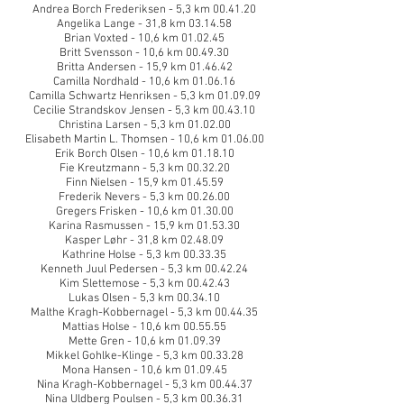
Andrea Borch Frederiksen - 5,3 km 00.41.20
Angelika Lange - 31,8 km 03.14.58
Brian Voxted - 10,6 km 01.02.45
Britt Svensson - 10,6 km 00.49.30
Britta Andersen - 15,9 km 01.46.42
Camilla Nordhald - 10,6 km 01.06.16
Camilla Schwartz Henriksen - 5,3 km 01.09.09
Cecilie Strandskov Jensen - 5,3 km 00.43.10
Christina Larsen - 5,3 km 01.02.00
Elisabeth Martin L. Thomsen - 10,6 km 01.06.00
Erik Borch Olsen - 10,6 km 01.18.10
Fie Kreutzmann - 5,3 km 00.32.20
Finn Nielsen - 15,9 km 01.45.59
Frederik Nevers - 5,3 km 00.26.00
Gregers Frisken - 10,6 km 01.30.00
Karina Rasmussen - 15,9 km 01.53.30
Kasper Løhr - 31,8 km 02.48.09
Kathrine Holse - 5,3 km 00.33.35
Kenneth Juul Pedersen - 5,3 km 00.42.24
Kim Slettemose - 5,3 km 00.42.43
Lukas Olsen - 5,3 km 00.34.10
Malthe Kragh-Kobbernagel - 5,3 km 00.44.35
Mattias Holse - 10,6 km 00.55.55
Mette Gren - 10,6 km 01.09.39
Mikkel Gohlke-Klinge - 5,3 km 00.33.28
Mona Hansen - 10,6 km 01.09.45
Nina Kragh-Kobbernagel - 5,3 km 00.44.37
Nina Uldberg Poulsen - 5,3 km 00.36.31