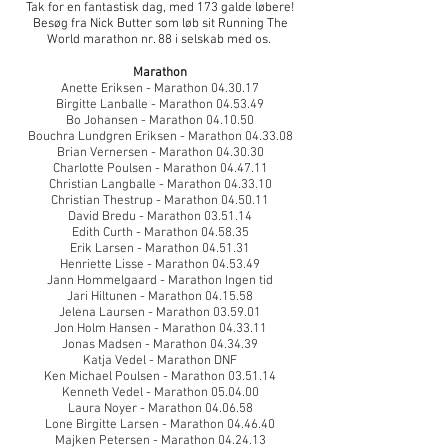
Tak for en fantastisk dag, med 173 galde løbere!
Besøg fra Nick Butter som løb sit Running The
World marathon nr. 88 i selskab med os.
Marathon
Anette Eriksen - Marathon 04.30.17
Birgitte Lanballe - Marathon 04.53.49
Bo Johansen - Marathon 04.10.50
Bouchra Lundgren Eriksen - Marathon 04.33.08
Brian Vernersen - Marathon 04.30.30
Charlotte Poulsen - Marathon 04.47.11
Christian Langballe - Marathon 04.33.10
Christian Thestrup - Marathon 04.50.11
David Bredu - Marathon 03.51.14
Edith Curth - Marathon 04.58.35
Erik Larsen - Marathon 04.51.31
Henriette Lisse - Marathon 04.53.49
Jann Hommelgaard - Marathon Ingen tid
Jari Hiltunen - Marathon 04.15.58
Jelena Laursen - Marathon 03.59.01
Jon Holm Hansen - Marathon 04.33.11
Jonas Madsen - Marathon 04.34.39
Katja Vedel - Marathon DNF
Ken Michael Poulsen - Marathon 03.51.14
Kenneth Vedel - Marathon 05.04.00
Laura Noyer - Marathon 04.06.58
Lone Birgitte Larsen - Marathon 04.46.40
Majken Petersen - Marathon 04.24.13