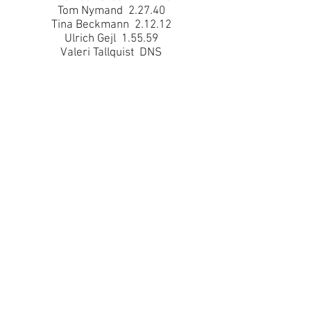
Tom Nymand 2.27.40
Tina Beckmann 2.12.12
Ulrich Gejl 1.55.59
Valeri Tallquist DNS
Resultatliste Anden Distance:
Allan Jensen 1.23.41 ( 10,6 km.)
Anders Møller 1.14.00 ( 10,6 km.)
Bo Hjorth DNS
Christina Vornøe 1.40.00 ( 15,9 km.)
Dan Tellefsen 1.04.52 ( 10,6 km.)
Finn Nielsen 1.41.17 ( 15,9 km.)
Hanne Jørgensen 1.52.18 ( 15,9 km.)
Karl Bundgaard Rasmussen Ingen tid
Kim Danielsen 1.32.05 ( 15,9 km.)
Lene Jensen 1.17.06 ( 10,6 km.)
Line Brandt 1.53.00 ( 15,9 km.)
Lisbeth Pedersen 2.24.18 ( 15,9 km.)
Liv Teigen DNS
Lucas Madsen 1.36.25 ( 10,6 km.)
Maria Olsen DNS
Mette Stær 1.17.06 ( 10,6 km.)